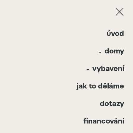
Davathors Belvedere | Dolní Břežany | 2025 |
úvod
Česká Republika
domy
2
Davathors Belvedere 130
m
Dolní Břežany
Cena:
7 540 000
Kč
(bez DPH)
Česká
Rozložení:
3,25m x 10m x 4
vybavení
Republika
2
Celková plocha:
130
m
2025
jak to děláme
dotazy
financování