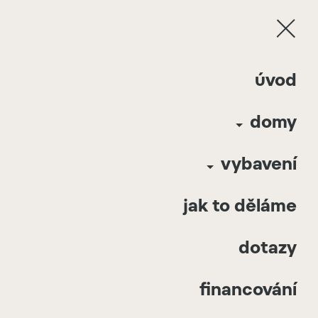
Davathors Hideaway mini | Ledeč nad
úvod
Sázavou | 2023 | Česká Republika
domy
2
Davathors Hideaway mini 25
m
Ledeč nad
Cena:
1 460 000
Kč
(bez DPH)
Sázavou
Rozložení:
4,2m x 6m
vybavení
Česká Republika
2
Celková plocha:
25
m
2023
jak to děláme
dotazy
financování