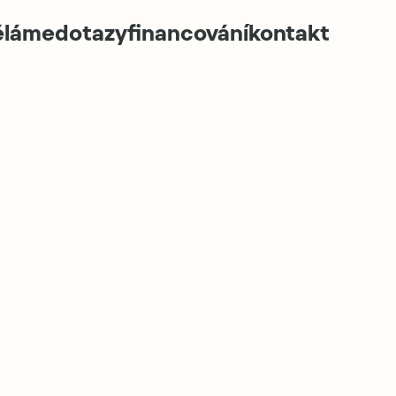
děláme
dotazy
financování
kontakt