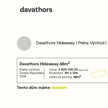
Davathors Hideaway | Praha Východ | 
2
Davathors Hideaway 48
m
Praha Východ
Cena:
2 800 000
Kč
(bez DPH)
Česká Republika
Rozložení:
4m x 12m
2024
2
Celková plocha:
48
m
Tento dům máme
skladem