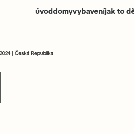
úvod
domy
vybavení
jak to 
2024 | Česká Republika