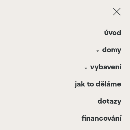
Davathors Hideaway | Příbram | 2024 | Česká
úvod
Republika
domy
2
Davathors Hideaway 48
m
Příbram
Cena:
2 640 000
Kč
(bez DPH)
Česká Republika
Rozložení:
4m x 12m
vybavení
2024
2
Celková plocha:
48
m
jak to děláme
dotazy
financování